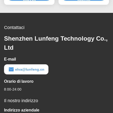
della membrana di FPC
prezzo
commutatore del bottone
prezzo
Contattaci
Shenzhen Lunfeng Technology Co.,
Ltd
E-mail
elva@lunfeng.cn
Orario di lavoro
8:00-24:00
Il nostro indirizzo
Indirizzo aziendale