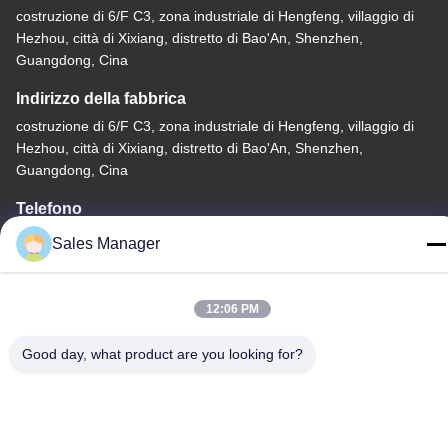
costruzione di 6/F C3, zona industriale di Hengfeng, villaggio di
Hezhou, città di Xixiang, distretto di Bao'An, Shenzhen,
Guangdong, Cina
Indirizzo della fabbrica
costruzione di 6/F C3, zona industriale di Hengfeng, villaggio di
Hezhou, città di Xixiang, distretto di Bao'An, Shenzhen,
Guangdong, Cina
Telefono
86--13662697476
Sales Manager
12:06 PM
Good day, what product are you looking for?
Cina Buona qualità Commutatore di membrana della cupola del
metallo Fornitore. -2026 Shenzhen Lunfeng Technology Co., Ltd
Tutti i diritti riservati.
Politica sulla privacy
|
Mappa del sito