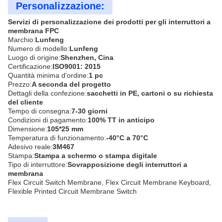
Personalizzazione:
Servizi di personalizzazione dei prodotti per gli interruttori a
membrana FPC
Marchio:
Lunfeng
Numero di modello:
Lunfeng
Luogo di origine:
Shenzhen, Cina
Certificazione:
ISO9001: 2015
Quantità minima d'ordine:
1 pc
Prezzo:
A seconda del progetto
Dettagli della confezione:
sacchetti in PE, cartoni o su richiesta
del cliente
Tempo di consegna:
7-30 giorni
Condizioni di pagamento:
100% TT in anticipo
Dimensione:
105*25 mm
Temperatura di funzionamento:
-40°C a 70°C
Adesivo reale:
3M467
Stampa:
Stampa a schermo o stampa digitale
Tipo di interruttore:
Sovrapposizione degli interruttori a
membrana
Flex Circuit Switch Membrane, Flex Circuit Membrane Keyboard,
Flexible Printed Circuit Membrane Switch