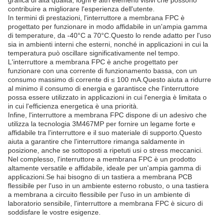
grafica di alta qualità, loghi e altri elementi visivi che possono
contribuire a migliorare l'esperienza dell'utente.
In termini di prestazioni, l'interruttore a membrana FPC è
progettato per funzionare in modo affidabile in un'ampia gamma
di temperature, da -40°C a 70°C.Questo lo rende adatto per l'uso
sia in ambienti interni che esterni, nonché in applicazioni in cui la
temperatura può oscillare significativamente nel tempo.
L'interruttore a membrana FPC è anche progettato per
funzionare con una corrente di funzionamento bassa, con un
consumo massimo di corrente di ≤ 100 mA.Questo aiuta a ridurre
al minimo il consumo di energia e garantisce che l'interruttore
possa essere utilizzato in applicazioni in cui l'energia è limitata o
in cui l'efficienza energetica è una priorità.
Infine, l'interruttore a membrana FPC dispone di un adesivo che
utilizza la tecnologia 3M467MP per fornire un legame forte e
affidabile tra l'interruttore e il suo materiale di supporto.Questo
aiuta a garantire che l'interruttore rimanga saldamente in
posizione, anche se sottoposti a ripetuti usi o stress meccanici.
Nel complesso, l'interruttore a membrana FPC è un prodotto
altamente versatile e affidabile, ideale per un'ampia gamma di
applicazioni.Se hai bisogno di un tastiera a membrana PCB
flessibile per l'uso in un ambiente esterno robusto, o una tastiera
a membrana a circuito flessibile per l'uso in un ambiente di
laboratorio sensibile, l'interruttore a membrana FPC è sicuro di
soddisfare le vostre esigenze.