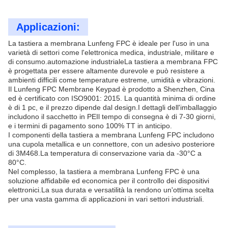
Applicazioni:
La tastiera a membrana Lunfeng FPC è ideale per l'uso in una
varietà di settori come l'elettronica medica, industriale, militare e
di consumo.automazione industrialeLa tastiera a membrana FPC
è progettata per essere altamente durevole e può resistere a
ambienti difficili come temperature estreme, umidità e vibrazioni.
Il Lunfeng FPC Membrane Keypad è prodotto a Shenzhen, Cina
ed è certificato con ISO9001: 2015. La quantità minima di ordine
è di 1 pc, e il prezzo dipende dal design.I dettagli dell'imballaggio
includono il sacchetto in PEIl tempo di consegna è di 7-30 giorni,
e i termini di pagamento sono 100% TT in anticipo.
I componenti della tastiera a membrana Lunfeng FPC includono
una cupola metallica e un connettore, con un adesivo posteriore
di 3M468.La temperatura di conservazione varia da -30°C a
80°C.
Nel complesso, la tastiera a membrana Lunfeng FPC è una
soluzione affidabile ed economica per il controllo dei dispositivi
elettronici.La sua durata e versatilità la rendono un'ottima scelta
per una vasta gamma di applicazioni in vari settori industriali.