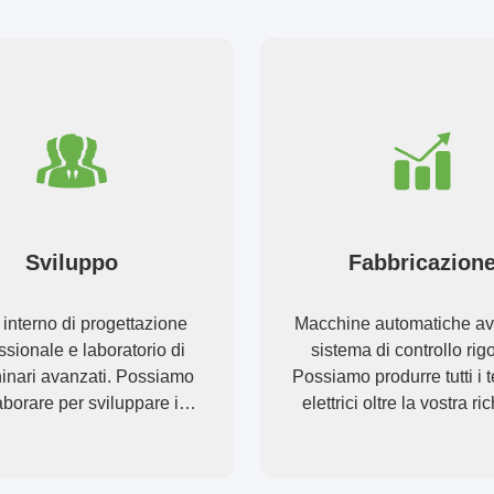
Sviluppo
Fabbricazion
interno di progettazione
Macchine automatiche av
ssionale e laboratorio di
sistema di controllo rig
inari avanzati. Possiamo
Possiamo produrre tutti i t
aborare per sviluppare i
elettrici oltre la vostra ri
tti di cui avete bisogno.