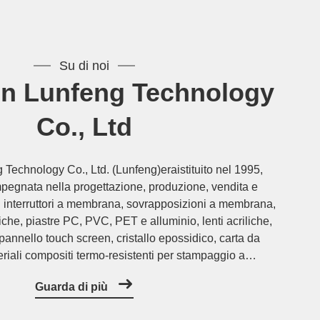
Su di noi
n Lunfeng Technology
Co., Ltd
echnology Co., Ltd. (Lunfeng)eraistituito nel 1995,
pegnata nella progettazione, produzione, vendita e
pi di interruttori a membrana, sovrapposizioni a membrana,
iche, piastre PC, PVC, PET e alluminio, lenti acriliche,
pannello touch screen, cristallo epossidico, carta da
eriali compositi termo-resistenti per stampaggio a
iezione (BMC/SMC). In stretta conformità conISO ...
Guarda di più