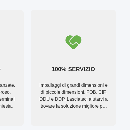
e
100% SERVIZIO
anzate,
Imballaggi di grandi dimensioni e
oroso.
di piccole dimensioni, FOB, CIF,
erminali
DDU e DDP. Lasciateci aiutarvi a
chiesta.
trovare la soluzione migliore per
tutte le vostre preoccupazioni.