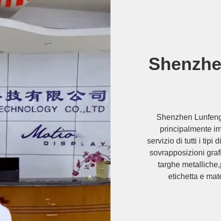
Shenzhe
Shenzhen Lunfeng T
principalmente im
servizio di tutti i ti
sovrapposizioni graf
targhe metalliche,
etichetta e mat
caldo/stampa a in