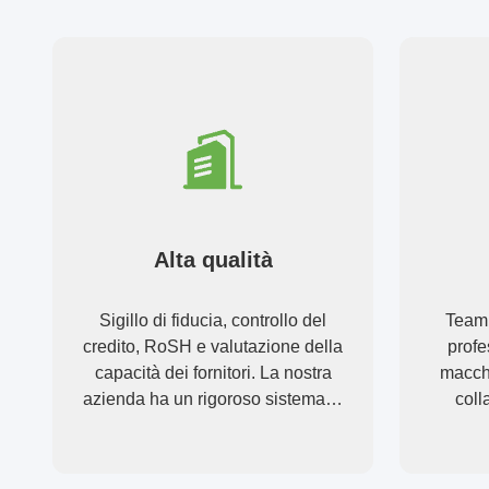
Alta qualità
Sigillo di fiducia, controllo del
Team 
credito, RoSH e valutazione della
profe
capacità dei fornitori. La nostra
macch
azienda ha un rigoroso sistema di
coll
controllo della qualità e un
prodo
laboratorio di prova professionale.