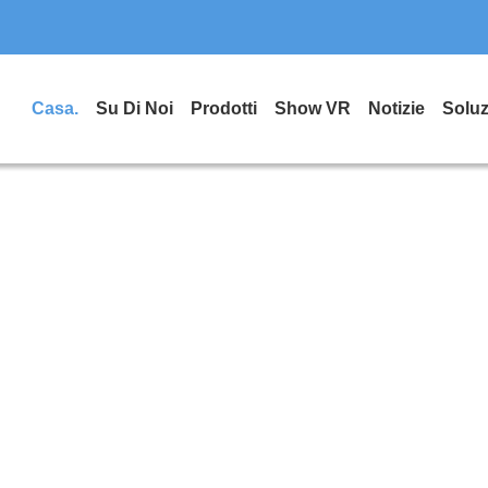
Casa.
Su Di Noi
Prodotti
Show VR
Notizie
Soluz