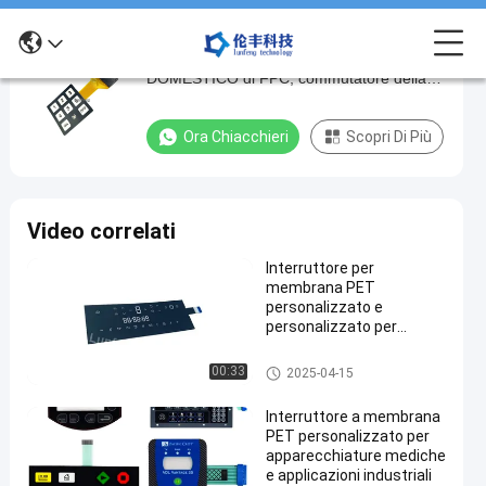
Commutatore di membrana dell'ANIMALE
Commutatore
DOMESTICO di FPC, commutatore della
di
tastiera a membrana del ODM dell'OEM
membrana
Ora Chiacchieri
Scopri Di Più
dell'ANIMALE
DOMESTICO
di
Video correlati
FPC,
Interruttore per
commutatore
membrana PET
della
personalizzato e
personalizzato per
tastiera
macchine
a
Commutatore di membrana d
00:33
2025-04-15
ell'ANIMALE DOMESTICO
membrana
Interruttore a membrana
del
PET personalizzato per
ODM
apparecchiature mediche
e applicazioni industriali