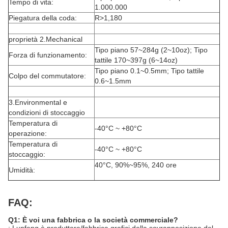
Tempo di vita:
1.000.000
Piegatura della coda:
R>1,180
proprietà 2.Mechanical
Tipo piano 57~284g (2~10oz); Tipo
Forza di funzionamento:
tattile 170~397g (6~14oz)
Tipo piano 0.1~0.5mm; Tipo tattile
Colpo del commutatore:
0.6~1.5mm
3.Environmental e
condizioni di stoccaggio
Temperatura di
-40°C ~ +80°C
operazione:
Temperatura di
-40°C ~ +80°C
stoccaggio:
40°C, 90%~95%, 240 ore
Umidità:
FAQ:
Q1: È voi una fabbrica o la società commerciale?