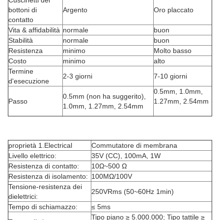
Cuscinetti dei
bottoni di
Argento
Oro placcato
contatto
Vita & affidabilità
normale
buon
Stabilità
normale
buon
Resistenza
minimo
Molto basso
Costo
minimo
alto
Termine
2-3 giorni
7-10 giorni
d'esecuzione
0.5mm, 1.0mm,
0.5mm (non ha suggerito),
Passo
1.27mm, 2.54mm
1.0mm, 1.27mm, 2.54mm
proprietà 1.Electrical
Commutatore di membrana
Livello elettrico:
35V (CC), 100mA, 1W
Resistenza di contatto:
10Ω~500 Ω
Resistenza di isolamento:
100MΩ/100V
Tensione-resistenza dei
250VRms (50~60Hz 1min)
dielettrici:
Tempo di schiamazzo:
≤ 5ms
Tipo piano ≥ 5.000.000; Tipo tattile ≥