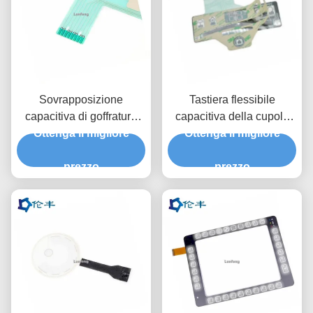
Sovrapposizione
Tastiera flessibile
capacitiva di goffratura
capacitiva della cupola
del pannello di controllo
Ottenga il migliore
Ottenga il migliore
del metallo della
della tastiera 3M9080
sovrapposizione 3M9080
LED della membrana
prezzo
della tastiera della
prezzo
membrana