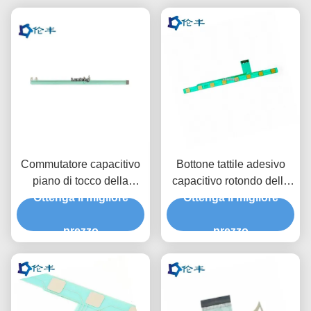
Commutatore capacitivo
Bottone tattile adesivo
piano di tocco della
capacitivo rotondo della
membrana di colore della
Ottenga il migliore
cupola del circuito 3M467
Ottenga il migliore
tastiera RAL della
dell'ANIMALE
membrana di Pantone
prezzo
DOMESTICO della
prezzo
tastiera della membrana