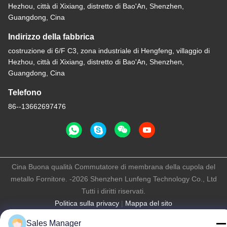
Hezhou, città di Xixiang, distretto di Bao'An, Shenzhen,
Guangdong, Cina
Indirizzo della fabbrica
costruzione di 6/F C3, zona industriale di Hengfeng, villaggio di
Hezhou, città di Xixiang, distretto di Bao'An, Shenzhen,
Guangdong, Cina
Telefono
86--13662697476
Cina Buona qualità Commutatore di membrana della cupola del
metallo Fornitore. -2026 Shenzhen Lunfeng Technology Co., Ltd
Tutti i diritti riservati.
Politica sulla privacy
|
Mappa del sito
Sales Manager