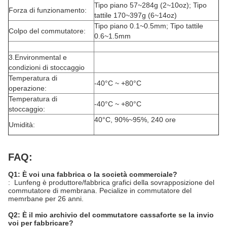
Tipo piano 57~284g (2~10oz); Tipo
Forza di funzionamento:
tattile 170~397g (6~14oz)
Tipo piano 0.1~0.5mm; Tipo tattile
Colpo del commutatore:
0.6~1.5mm
3.Environmental e
condizioni di stoccaggio
Temperatura di
-40°C ~ +80°C
operazione:
Temperatura di
-40°C ~ +80°C
stoccaggio:
40°C, 90%~95%, 240 ore
Umidità:
FAQ:
Q1: È voi una fabbrica o la società commerciale?
: Lunfeng è produttore/fabbrica grafici della sovrapposizione del
commutatore di membrana. Pecialize in commutatore del
memrbane per 26 anni.
Q2: È il mio archivio del commutatore cassaforte se la invio
voi per fabbricare?