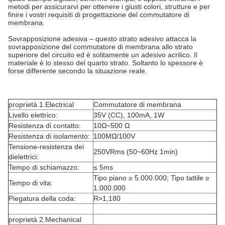
metodi per assicurarvi per ottenere i giusti colori, strutture e per
finire i vostri requisiti di progettazione del commutatore di
membrana.
Sovrapposizione adesiva – questo strato adesivo attacca la
sovrapposizione del commutatore di membrana allo strato
superiore del circuito ed è solitamente un adesivo acrilico. Il
materiale è lo stesso del quarto strato. Soltanto lo spessore è
forse differente secondo la situazione reale.
proprietà 1.Electrical
Commutatore di membrana
Livello elettrico:
35V (CC), 100mA, 1W
Resistenza di contatto:
10Ω~500 Ω
Resistenza di isolamento:
100MΩ/100V
Tensione-resistenza dei
250VRms (50~60Hz 1min)
dielettrici:
Tempo di schiamazzo:
≤ 5ms
Tipo piano ≥ 5.000.000; Tipo tattile ≥
Tempo di vita:
1.000.000
Piegatura della coda:
R>1,180
proprietà 2.Mechanical