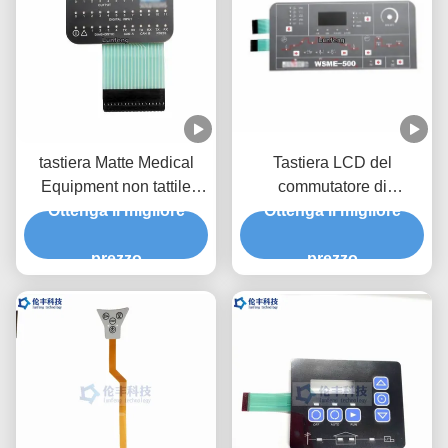
tastiera Matte Medical
Tastiera LCD del
Equipment non tattile
commutatore di
Ottenga il migliore
della membrana di
membrana delle cupole
Ottenga il migliore
3M467 LED
del metallo del LED della
prezzo
tastiera gialla della
prezzo
membrana